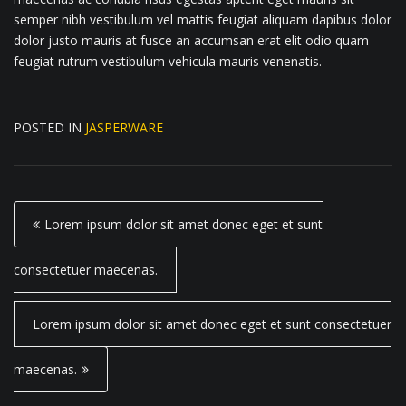
semper nibh vestibulum vel mattis feugiat aliquam dapibus dolor
dolor justo mauris at fusce an accumsan erat elit odio quam
feugiat rutrum vestibulum vehicula mauris venenatis.
POSTED IN
JASPERWARE
P
Lorem ipsum dolor sit amet donec eget et sunt
o
s
consectetuer maecenas.
t
Lorem ipsum dolor sit amet donec eget et sunt consectetuer
n
a
maecenas.
v