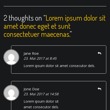
i
g
2 thoughts on “
Lorem ipsum dolor sit
a
amet donec eget et sunt
t
consectetuer maecenas.
”
i
o
n
Jane Roe
23. Mai 2017 at 8:45
Lorem ipsum dolor sit amet consecutor dels.
Jone Doe
23. Mai 2017 at 14:58
Lorem ipsum dolor sit
amet consecutor dels.