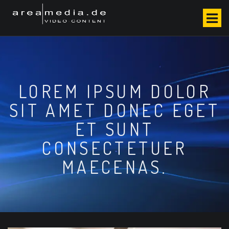
S
k
i
p
t
o
c
LOREM IPSUM DOLOR
o
n
SIT AMET DONEC EGET
t
e
ET SUNT
n
CONSECTETUER
t
MAECENAS.