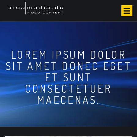
S
k
i
p
t
o
c
LOREM IPSUM DOLOR
o
n
SIT AMET DONEC EGET
t
e
ET SUNT
n
CONSECTETUER
t
MAECENAS.