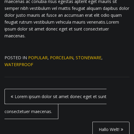
maecenas ac conubia risus egestas aptent eget mauris sit
semper nibh vestibulum vel mattis feugiat aliquam dapibus dolor
dolor justo mauris at fusce an accumsan erat elit odio quam
feugiat rutrum vestibulum vehicula mauris venenatis.Lorem
ipsum dolor sit amet donec eget et sunt consectetuer
maecenas.
POSTED IN
POPULAR
,
PORCELAIN
,
STONEWARE
,
WATERPROOF
P
Lorem ipsum dolor sit amet donec eget et sunt
o
s
consectetuer maecenas.
t
Hallo Welt!
n