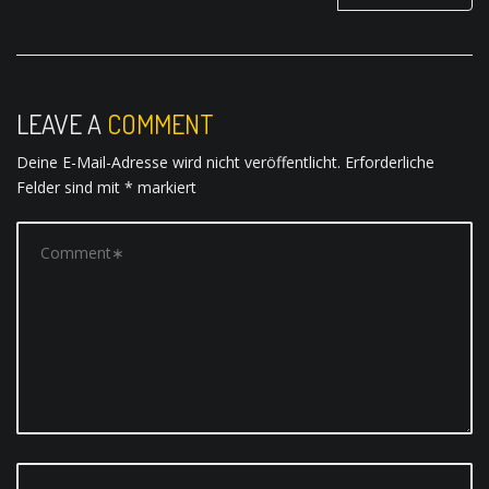
a
v
i
LEAVE A
COMMENT
g
Deine E-Mail-Adresse wird nicht veröffentlicht.
Erforderliche
a
Felder sind mit
*
markiert
t
i
o
n